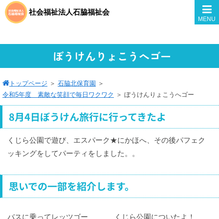
社会福祉法人石脇福祉会
MENU
ぼうけんりょこうへゴー
トップページ
＞
石脇北保育園
＞
令和5年度 素敵な笑顔で毎日ワクワク
＞
ぼうけんりょこうへゴー
8月4日ぼうけん旅行に行ってきたよ
くじら公園で遊び、エスパーク★にかほへ、その後パフェク
ッキングをしてパーティをしました。。
思いでの一部を紹介します。
バスに乗ってレッツゴー
くじら公園についたよ！